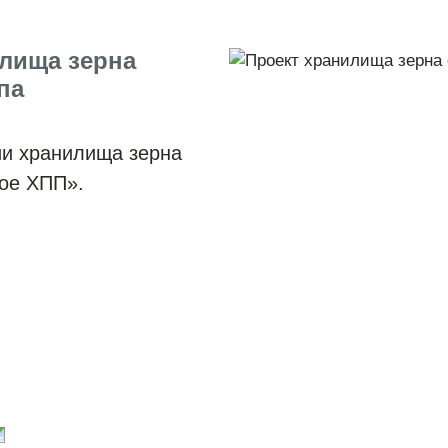
лища зерна
па
ии хранилища зерна
кое ХПП».