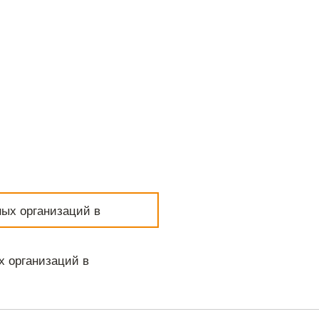
а проектной и рабочей
ции
а результатов
х изысканий
а достоверности
тоимости
х организаций в