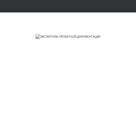
ЭКСПЕРТИЗА ПРОЕКТНОЙ ДОКУМЕНТАЦИИ
Негосударст
Архангельс
проектно-сметной док