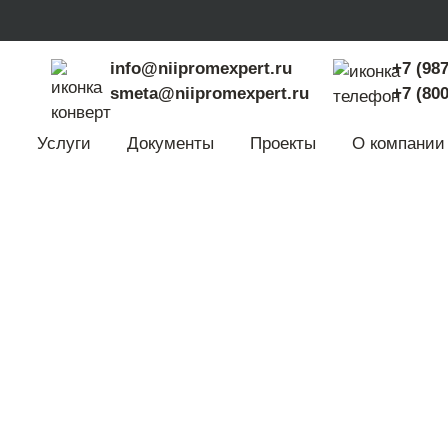
info@niipromexpert.ru
+7 (987
smeta@niipromexpert.ru
+7 (800
Услуги
Документы
Проекты
О компании
венная эксперти
ке
ументации